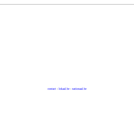
contact
-
lokaal.be
-
nationaal.be