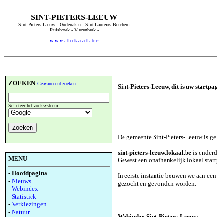
SINT-PIETERS-LEEUW
- Sint-Pieters-Leeuw - Oudenaken - Sint-Laureins-Berchem -
Ruisbroek - Vlezenbeek -
w w w . l o k a a l . b e
ZOEKEN
Geavanceerd zoeken
Sint-Pieters-Leeuw, dit is uw startpa
Selecteer het zoeksysteem
De gemeente Sint-Pieters-Leeuw is ge
sint-pieters-leeuw.lokaal.be
is onderd
MENU
Gewest een onafhankelijk lokaal start
- Hoofdpagina
In eerste instantie bouwen we aan ee
-
Nieuws
gezocht en gevonden worden.
-
Webindex
-
Statistiek
-
Verkiezingen
-
Natuur
Webindex Sint-Pieters-Leeuw