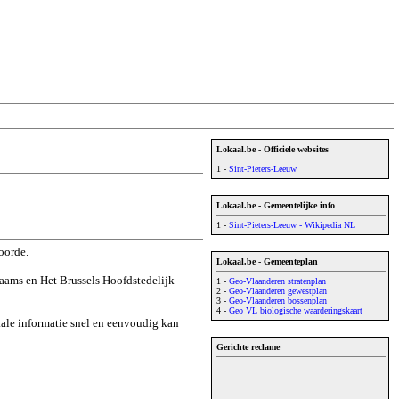
Lokaal.be - Officiele websites
1 -
Sint-Pieters-Leeuw
Lokaal.be - Gemeentelijke info
1 -
Sint-Pieters-Leeuw - Wikipedia NL
oorde.
Lokaal.be - Gemeenteplan
laams en Het Brussels Hoofdstedelijk
1 -
Geo-Vlaanderen stratenplan
2 -
Geo-Vlaanderen gewestplan
3 -
Geo-Vlaanderen bossenplan
4 -
Geo VL biologische waarderingskaart
okale informatie snel en eenvoudig kan
Gerichte reclame