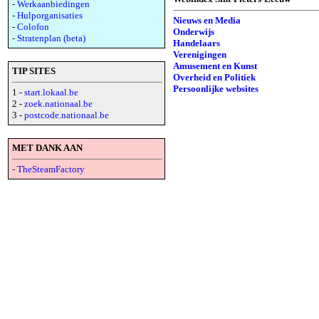
-
Werkaanbiedingen
-
Hulporganisaties
Nieuws en Media
-
Colofon
Onderwijs
-
Stratenplan (beta)
Handelaars
Verenigingen
Amusement en Kunst
TIP SITES
Overheid en Politiek
Persoonlijke websites
1 -
start.lokaal.be
2 -
zoek.nationaal.be
3 -
postcode.nationaal.be
MET DANK AAN
-
TheSteamFactory