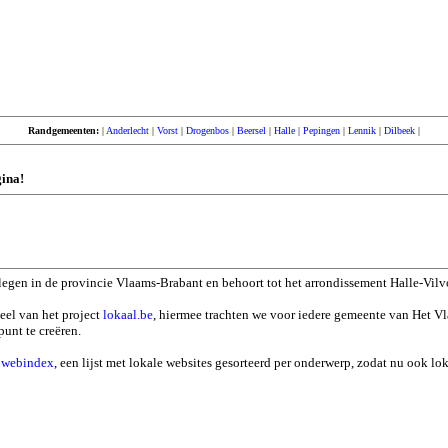
Randgemeenten:
|
Anderlecht
|
Vorst
|
Drogenbos
|
Beersel
|
Halle
|
Pepingen
|
Lennik
|
Dilbeek
|
gina!
legen in de provincie Vlaams-Brabant en behoort tot het arrondissement Halle-Vilv
eel van het project
lokaal.be
, hiermee trachten we voor iedere gemeente van Het V
punt te creëren.
n
webindex
, een lijst met lokale websites gesorteerd per onderwerp, zodat nu ook l